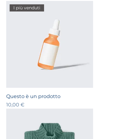
I più venduti
Questo è un prodotto
Prezzo
10,00 €