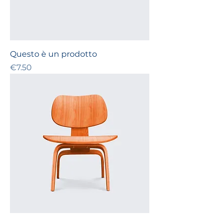
Questo è un prodotto
Price
€7.50