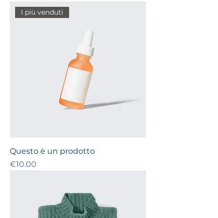
I più venduti
Questo è un prodotto
Price
€10.00